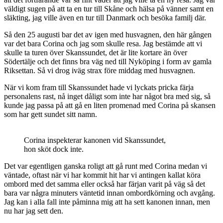
väldigt sugen på att ta en tur till Skåne och hälsa på vänner samt en
släkting, jag ville även en tur till Danmark och besöka familj där.
Så den 25 augusti bar det av igen med husvagnen, den här gången
var det bara Corina och jag som skulle resa. Jag bestämde att vi
skulle ta turen över Skanssundet, det är lite kortare än över
Södertälje och det finns bra väg ned till Nyköping i form av gamla
Riksettan. Så vi drog iväg strax före middag med husvagnen.
När vi kom fram till Skanssundet hade vi lyckats pricka färja
personalens rast, nå inget dåligt som inte har något bra med sig, så
kunde jag passa på att gå en liten promenad med Corina på skansen
som har gett sundet sitt namn.
Corina inspekterar kanonen vid Skanssundet,
hon sköt dock inte.
Det var egentligen ganska roligt att gå runt med Corina medan vi
väntade, oftast när vi har kommit hit har vi antingen kallat köra
ombord med det samma eller också har färjan varit på väg så det
bara var några minuters väntetid innan ombordkörning och avgång.
Jag kan i alla fall inte påminna mig att ha sett kanonen innan, men
nu har jag sett den.