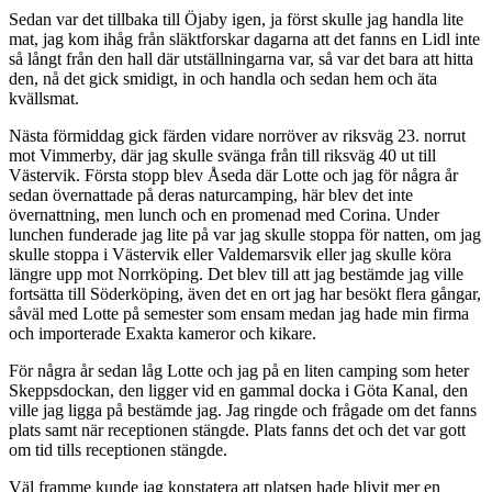
Sedan var det tillbaka till Öjaby igen, ja först skulle jag handla lite
mat, jag kom ihåg från släktforskar dagarna att det fanns en Lidl inte
så långt från den hall där utställningarna var, så var det bara att hitta
den, nå det gick smidigt, in och handla och sedan hem och äta
kvällsmat.
Nästa förmiddag gick färden vidare norröver av riksväg 23. norrut
mot Vimmerby, där jag skulle svänga från till riksväg 40 ut till
Västervik. Första stopp blev Åseda där Lotte och jag för några år
sedan övernattade på deras naturcamping, här blev det inte
övernattning, men lunch och en promenad med Corina. Under
lunchen funderade jag lite på var jag skulle stoppa för natten, om jag
skulle stoppa i Västervik eller Valdemarsvik eller jag skulle köra
längre upp mot Norrköping. Det blev till att jag bestämde jag ville
fortsätta till Söderköping, även det en ort jag har besökt flera gångar,
såväl med Lotte på semester som ensam medan jag hade min firma
och importerade Exakta kameror och kikare.
För några år sedan låg Lotte och jag på en liten camping som heter
Skeppsdockan, den ligger vid en gammal docka i Göta Kanal, den
ville jag ligga på bestämde jag. Jag ringde och frågade om det fanns
plats samt när receptionen stängde. Plats fanns det och det var gott
om tid tills receptionen stängde.
Väl framme kunde jag konstatera att platsen hade blivit mer en