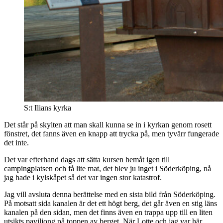
S:t Ilians kyrka
Det står på skylten att man skall kunna se in i kyrkan genom rosett
fönstret, det fanns även en knapp att trycka på, men tyvärr fungerade
det inte.
Det var efterhand dags att sätta kursen hemåt igen till
campingplatsen och få lite mat, det blev ju inget i Söderköping, nå
jag hade i kylskåpet så det var ingen stor katastrof.
Jag vill avsluta denna berättelse med en sista bild från Söderköping.
På motsatt sida kanalen är det ett högt berg, det går även en stig läns
kanalen på den sidan, men det finns även en trappa upp till en liten
utsikts paviljong på toppen av berget. När Lotte och jag var här