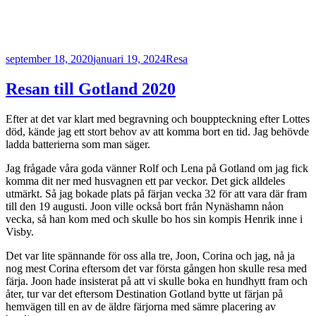
Postat
Kategorier
september 18, 2020
januari 19, 2024
Resa
Resan till Gotland 2020
Efter at det var klart med begravning och bouppteckning efter Lottes
död, kände jag ett stort behov av att komma bort en tid. Jag behövde
ladda batterierna som man säger.
Jag frågade våra goda vänner Rolf och Lena på Gotland om jag fick
komma dit ner med husvagnen ett par veckor. Det gick alldeles
utmärkt. Så jag bokade plats på färjan vecka 32 för att vara där fram
till den 19 augusti. Joon ville också bort från Nynäshamn nåon
vecka, så han kom med och skulle bo hos sin kompis Henrik inne i
Visby.
Det var lite spännande för oss alla tre, Joon, Corina och jag, nå ja
nog mest Corina eftersom det var första gången hon skulle resa med
färja. Joon hade insisterat på att vi skulle boka en hundhytt fram och
åter, tur var det eftersom Destination Gotland bytte ut färjan på
hemvägen till en av de äldre färjorna med sämre placering av