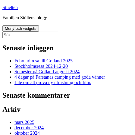
Hoppa
Stuelten
till
Familjen Stültens blogg
innehåll
Meny och widgets
Sök
efter:
Senaste inläggen
Februari resa till Gotland 2025
Stockholmsresa 2024-12-20
Semester på Gotland augusti 2024
4 dagar på Farstanäs camping med goda vänner
Lite om att prova ny utrustning och film.
Senaste kommentarer
Arkiv
mars 2025
december 2024
oktober 2024