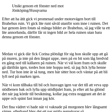
Utsikt genom ett fönster ned mot
Jönköping/Husqvarna
Efter att ha ätit gick vi promenad under motorvägen bort till
Brahehus ruin. Vi gick lite runt såväl utanför som inne i ruinen. Det
har genom åren fotats så många bilder av Brahehus, så jag ville ta ett
lite annorlunda, därför får ni ingen bild av hela ruinen utan bara
denna genom ett fönster.
Medan vi gick där fick Corina plötsligt för sig hon skulle upp att gå
på muren, ja inte på den längst uppe, men på en bit som låg bredvid
en gång ned till källaren på ruinen. När vi väl kom fram och skulle
gå därifrån igen, tordes hon inte hoppa ned, så jag fick lyfta henne
ned. Tur hon inte är så tung, men här sitter hon och väntar på att bli
lyft ned på marken igen.
När vi kom tillbaka till bil och husvagn igen var det till att veva upp
stödbenen bak och lyfta upp stödhjulet fram, ju efter att ha glömd
det när jag körde till besiktning, kollar jag extra noggrant att det är
uppe och spänt fast innan jag kör.
Det fina vädret vi hade när vi vaknade på morgonen blev långsamt
sämre, efterhand blev det ett par rejäla regnskurar så