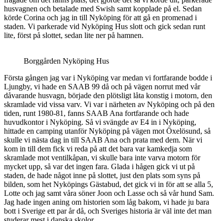
husvagnen och betalade med Swish samt kopplade på el. Sedan
körde Corina och jag in till Nyköping för att gå en promenad i
staden. Vi parkerade vid Nyköping Hus slott och gick sedan runt
lite, först på slottet, sedan lite ner på hamnen.
Borggården Nyköping Hus
Första gången jag var i Nyköping var medan vi fortfarande bodde i
Ljungby, vi hade en SAAB 99 då och på vägen norrut med vår
dåvarande husvagn, började den plötsligt låta konstig i motorn, den
skramlade vid vissa varv. Vi var i närheten av Nyköping och på den
tiden, runt 1980-81, fanns SAAB Ana fortfarande och hade
huvudkontor i Nyköping. Så vi svängde av E4 in i Nyköping,
hittade en camping utanför Nyköping på vägen mot Öxelösund, så
skulle vi nästa dag in till SAAB Ana och prata med dem. När vi
kom in till dem fick vi reda på att det bara var kamkedja som
skramlade mot ventilkåpan, vi skulle bara inte varva motorn för
mycket upp, så var det ingen fara. Glada i hågen gick vi ut på
staden, de hade något inne på slottet, just den plats som syns på
bilden, som het Nyköpings Gästabud, det gick vi in för att se alla 5,
Lotte och jag samt våra söner Joon och Lasse och så vår hund Sam.
Jag hade ingen aning om historien som låg bakom, vi hade ju bara
bott i Sverige ett par år då, och Sveriges historia är väl inte det man
studerar mest i danska skolor.