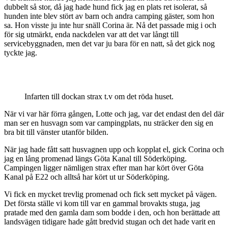
dubbelt så stor, då jag hade hund fick jag en plats ret isolerat, så
hunden inte blev stört av barn och andra camping gäster, som hon
sa. Hon visste ju inte hur snäll Corina är. Nå det passade mig i och
för sig utmärkt, enda nackdelen var att det var långt till
servicebyggnaden, men det var ju bara för en natt, så det gick nog
tyckte jag.
Infarten till dockan strax t.v om det röda huset.
När vi var här förra gången, Lotte och jag, var det endast den del där
man ser en husvagn som var campingplats, nu sträcker den sig en
bra bit till vänster utanför bilden.
När jag hade fått satt husvagnen upp och kopplat el, gick Corina och
jag en lång promenad längs Göta Kanal till Söderköping.
Campingen ligger nämligen strax efter man har kört över Göta
Kanal på E22 och alltså har kört ut ur Söderköping.
Vi fick en mycket trevlig promenad och fick sett mycket på vägen.
Det första ställe vi kom till var en gammal brovakts stuga, jag
pratade med den gamla dam som bodde i den, och hon berättade att
landsvägen tidigare hade gått bredvid stugan och det hade varit en