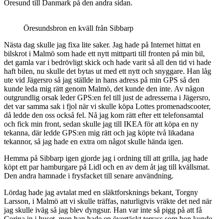
Öresund till Danmark på den andra sidan.
Öresundsbron en kväll från Sibbarp
Nästa dag skulle jag fixa lite saker. Jag hade på Internet hittat en
bilskrot i Malmö som hade ett nytt mittparti till fronten på min bil,
det gamla var i bedrövligt skick och hade varit så all den tid vi hade
haft bilen, nu skulle det bytas ut med ett nytt och snyggare. Han låg
ute vid Jägersro så jag ställde in hans adress på min GPS så den
kunde leda mig rätt genom Malmö, det kunde den inte. Av någon
outgrundlig orsak leder GPS:en fel till just de adresserna i Jägersro,
det var samma sak i fjol när vi skulle köpa Lottes promenadscooter,
då ledde den oss också fel. Nå jag kom rätt efter ett telefonsamtal
och fick min front, sedan skulle jag till IKEA för att köpa en ny
tekanna, där ledde GPS:en mig rätt och jag köpte två likadana
tekannor, så jag hade en extra om något skulle hända igen.
Hemma på Sibbarp igen gjorde jag i ordning till att grilla, jag hade
köpt ett par hamburgare på Lidl och en av dem åt jag till kvällsmat.
Den andra hamnade i frysfacket till senare användning.
Lördag hade jag avtalat med en släktforsknings bekant, Torgny
Larsson, i Malmö att vi skulle träffas, naturligtvis vräkte det ned när
jag skulle iväg så jag blev dyngsur. Han var inte så pigg på att få
Corina in i huset, men han hade en övertäckt terrass som hon kunde