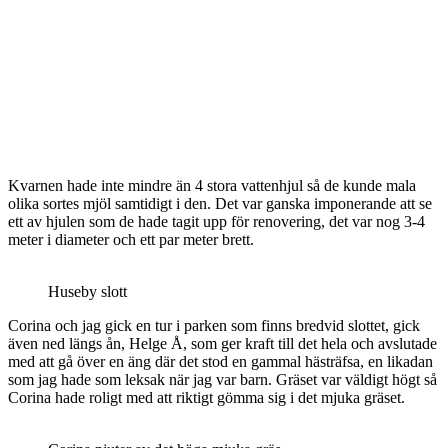
Kvarnen hade inte mindre än 4 stora vattenhjul så de kunde mala
olika sortes mjöl samtidigt i den. Det var ganska imponerande att se
ett av hjulen som de hade tagit upp för renovering, det var nog 3-4
meter i diameter och ett par meter brett.
Huseby slott
Corina och jag gick en tur i parken som finns bredvid slottet, gick
även ned längs ån, Helge Å, som ger kraft till det hela och avslutade
med att gå över en äng där det stod en gammal hästräfsa, en likadan
som jag hade som leksak när jag var barn. Gräset var väldigt högt så
Corina hade roligt med att riktigt gömma sig i det mjuka gräset.