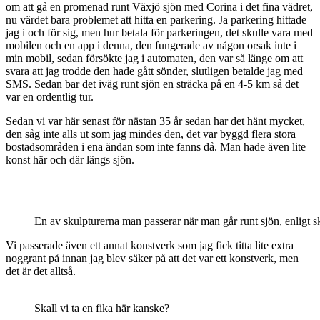
om att gå en promenad runt Växjö sjön med Corina i det fina vädret,
nu värdet bara problemet att hitta en parkering. Ja parkering hittade
jag i och för sig, men hur betala för parkeringen, det skulle vara med
mobilen och en app i denna, den fungerade av någon orsak inte i
min mobil, sedan försökte jag i automaten, den var så länge om att
svara att jag trodde den hade gått sönder, slutligen betalde jag med
SMS. Sedan bar det iväg runt sjön en sträcka på en 4-5 km så det
var en ordentlig tur.
Sedan vi var här senast för nästan 35 år sedan har det hänt mycket,
den såg inte alls ut som jag mindes den, det var byggd flera stora
bostadsområden i ena ändan som inte fanns då. Man hade även lite
konst här och där längs sjön.
En av skulpturerna man passerar när man går runt sjön, enligt sk
Vi passerade även ett annat konstverk som jag fick titta lite extra
noggrant på innan jag blev säker på att det var ett konstverk, men
det är det alltså.
Skall vi ta en fika här kanske?