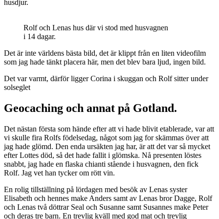
husdjur.
Rolf och Lenas hus där vi stod med husvagnen
i 14 dagar.
Det är inte världens bästa bild, det är klippt från en liten videofilm
som jag hade tänkt placera här, men det blev bara ljud, ingen bild.
Det var varmt, därför ligger Corina i skuggan och Rolf sitter under
solseglet
Geocaching och annat på Gotland.
Det nästan första som hände efter att vi hade blivit etablerade, var att
vi skulle fira Rolfs födelsedag, något som jag for skämmas över att
jag hade glömd. Den enda ursäkten jag har, är att det var så mycket
efter Lottes död, så det hade fallit i glömska. Nå presenten löstes
snabbt, jag hade en flaska chianti stående i husvagnen, den fick
Rolf. Jag vet han tycker om rött vin.
En rolig tillställning på lördagen med besök av Lenas syster
Elisabeth och hennes make Anders samt av Lenas bror Dagge, Rolf
och Lenas två döttrar Seal och Susanne samt Susannes make Peter
och deras tre barn. En trevlig kväll med god mat och trevlig