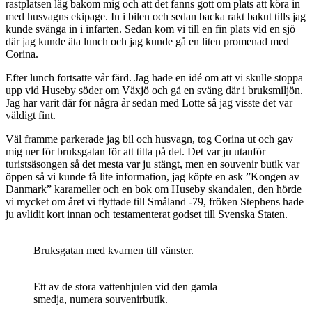
rastplatsen låg bakom mig och att det fanns gott om plats att köra in
med husvagns ekipage. In i bilen och sedan backa rakt bakut tills jag
kunde svänga in i infarten. Sedan kom vi till en fin plats vid en sjö
där jag kunde äta lunch och jag kunde gå en liten promenad med
Corina.
Efter lunch fortsatte vår färd. Jag hade en idé om att vi skulle stoppa
upp vid Huseby söder om Växjö och gå en sväng där i bruksmiljön.
Jag har varit där för några år sedan med Lotte så jag visste det var
väldigt fint.
Väl framme parkerade jag bil och husvagn, tog Corina ut och gav
mig ner för bruksgatan för att titta på det. Det var ju utanför
turistsäsongen så det mesta var ju stängt, men en souvenir butik var
öppen så vi kunde få lite information, jag köpte en ask ”Kongen av
Danmark” karameller och en bok om Huseby skandalen, den hörde
vi mycket om året vi flyttade till Småland -79, fröken Stephens hade
ju avlidit kort innan och testamenterat godset till Svenska Staten.
Bruksgatan med kvarnen till vänster.
Ett av de stora vattenhjulen vid den gamla
smedja, numera souvenirbutik.