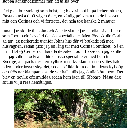
stoppa gängmedlemmar från att ta sig över.
Det gick hur smidigt som helst, jag blev vinkat in på Peberholmen,
första danska ö på vägen över, en vänlig polisman tittade i passen,
mitt och Corinas och vi fortsatte, det hela tog kanske 2 minuter.
Innan jag skulle till John och Anette skulle jag handla, såväl Lasse
som Joon hade beställd danska specialiteter. Men först skulle Corina
gå tur, jag parkerade utanför Johns hus där vi brukade stå med
husvagnen, sedan gick jag en lång tur med Corina i området. Så en
tur till Ishøj Center och handla de saker Joon, Lasse och jag skulle
ha, jag ville ju också ha lite danska specialiteter med hem till
Sverige, allt packades i en kylbox med kylklampar och sattes bak i
bilen under insynsskyddet, sedan ställde John det in i deras kylskåp
och frös ner klamparna så de var kalla tills jag skulle köra hem. Det
blev en trevlig eftermiddag sedan hem igen till Sibbarp. Nästa dag
skulle vi ju resa hemåt igen.