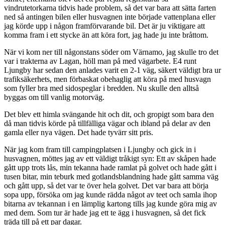
vindrutetorkarna tidvis hade problem, så det var bara att sätta farten
ned så antingen bilen eller husvagnen inte började vattenplana eller
jag körde upp i någon framförvarande bil. Det är ju viktigare att
komma fram i ett stycke än att köra fort, jag hade ju inte bråttom.
När vi kom ner till någonstans söder om Värnamo, jag skulle tro det
var i trakterna av Lagan, höll man på med vägarbete. E4 runt
Ljungby har sedan den anlades varit en 2-1 väg, säkert väldigt bra ur
trafiksäkerhets, men förbaskat obehaglig att köra på med husvagn
som fyller bra med sidospeglar i bredden. Nu skulle den alltså
byggas om till vanlig motorväg.
Det blev ett himla svängande hit och dit, och gropigt som bara den
då man tidvis körde på tillfälliga vägar och ibland på delar av den
gamla eller nya vägen. Det hade tyvärr sitt pris.
När jag kom fram till campingplatsen i Ljungby och gick in i
husvagnen, möttes jag av ett väldigt tråkigt syn: Ett av skåpen hade
gått upp trots lås, min tekanna hade ramlat på golvet och hade gått i
tusen bitar, min teburk med gotlandsblandning hade gått samma väg
och gått upp, så det var te över hela golvet. Det var bara att börja
sopa upp, försöka om jag kunde rädda något av teet och samla ihop
bitarna av tekannan i en lämplig kartong tills jag kunde göra mig av
med dem. Som tur är hade jag ett te ägg i husvagnen, så det fick
träda till på ett par dagar.