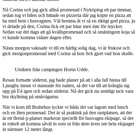
Nå Corina och jag gick alltså promenad i Nyköping ett par timmar,
sedan tog vi bilen och hittade en pizzeria där jag köpte en pizza att
ha med hem i husvagnen. Väl hemma åt vi så en riktigt god pizza, ju
vi delade på den, Corina fick ett par bitar men inte för mycket.
Sedan var det dags att gå kvällspromenad och så småningom koja så
vi kunde komma vidare dagen efter.
Nästa morgon vaknade vi till en härlig solig dag, vi år frukost och
gick morgonpromenad med Corina så hon fick gjort vad hon skulle.
Utsikten från campingen Horns Udde.
Resan fortsatte söderut, jag hade planer på att i alla fall hinna till
Ljungby innan vi stannade för natten, så det var till att krångla sig
upp på E4 igen och sedan söderut. Nå det gick nu smidigt tack vara
bra skyltning på småvägarna.
När vi kom till Brahehus tyckte vi båda det var lagom med lunch
och en liten promenad. Det är så praktisk på den rastplatsen, att det
är ett flertal p-platser markerat speciellt för husvagns ekipage, så det
är enkelt att komma såväl in som ut från dem även om hela ekipaget
är närmare 12 meter långt.