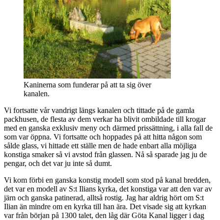
Kaninerna som funderar på att ta sig över
kanalen.
Vi fortsatte vår vandrigt längs kanalen och tittade på de gamla
packhusen, de flesta av dem verkar ha blivit ombildade till krogar
med en ganska exklusiv meny och därmed prissättning, i alla fall de
som var öppna. Vi fortsatte och hoppades på att hitta någon som
sålde glass, vi hittade ett ställe men de hade enbart alla möjliga
konstiga smaker så vi avstod från glassen. Nå så sparade jag ju de
pengar, och det var ju inte så dumt.
Vi kom förbi en ganska konstig modell som stod på kanal bredden,
det var en modell av S:t Ilians kyrka, det konstiga var att den var av
järn och ganska patinerad, alltså rostig. Jag har aldrig hört om S:t
Ilian än mindre om en kyrka till han ära. Det visade sig att kyrkan
var från början på 1300 talet, den låg där Göta Kanal ligger i dag