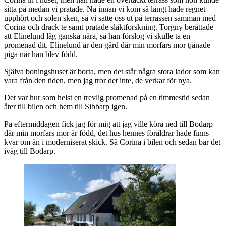
sitta på medan vi pratade. Nå innan vi kom så långt hade regnet
upphört och solen sken, så vi satte oss ut på terrassen samman med
Corina och drack te samt pratade släktforskning. Torgny berättade
att Elinelund låg ganska nära, så han förslog vi skulle ta en
promenad dit. Elinelund är den gård där min morfars mor tjänade
piga när han blev född.
Själva boningshuset är borta, men det står några stora lador som kan
vara från den tiden, men jag tror det inte, de verkar för nya.
Det var hur som helst en trevlig promenad på en timmestid sedan
åter till bilen och hem till Sibbarp igen.
På eftermiddagen fick jag för mig att jag ville köra ned till Bodarp
där min morfars mor är född, det hus hennes föräldrar hade finns
kvar om än i moderniserat skick. Så Corina i bilen och sedan bar det
iväg till Bodarp.