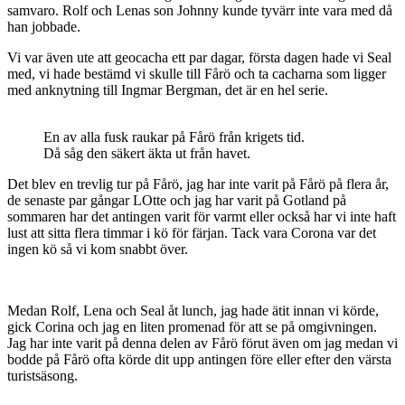
samvaro. Rolf och Lenas son Johnny kunde tyvärr inte vara med då
han jobbade.
Vi var även ute att geocacha ett par dagar, första dagen hade vi Seal
med, vi hade bestämd vi skulle till Fårö och ta cacharna som ligger
med anknytning till Ingmar Bergman, det är en hel serie.
En av alla fusk raukar på Fårö från krigets tid.
Då såg den säkert äkta ut från havet.
Det blev en trevlig tur på Fårö, jag har inte varit på Fårö på flera år,
de senaste par gångar LOtte och jag har varit på Gotland på
sommaren har det antingen varit för varmt eller också har vi inte haft
lust att sitta flera timmar i kö för färjan. Tack vara Corona var det
ingen kö så vi kom snabbt över.
Medan Rolf, Lena och Seal åt lunch, jag hade ätit innan vi körde,
gick Corina och jag en liten promenad för att se på omgivningen.
Jag har inte varit på denna delen av Fårö förut även om jag medan vi
bodde på Fårö ofta körde dit upp antingen före eller efter den värsta
turistsäsong.