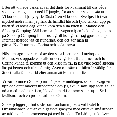
Efter att vi hade parkerat var det dags för kvällsmat till oss båda,
sedan ville jag en tur ned i Ljungby för att se hur staden såg ut nu.
Vi bodde ju i Ljungby de första åren vi bodde i Sverige. Det var
mycket ändrat men jag fick då handlat lite och fylld tanken upp på
bilen så vi nästa dag kunde köra den sista biten till Malmö och
Sibbarp Camping. Väl hemma i husvagnen igen bokande jag plats
på Sibbarp Camping från torsdag till tisdag, när jag gjorde det på
Internet sparade jag en hundring, och det gör man ju
gärna. Kvällstur med Corina och sedan sova.
Nästa morgon bar det så av den sista biten ner till metropolen
Malmö, vi stoppade ett ställe undervägs för att äta lunch och för att
Corina kunde få komma ut och kissa m.m., ja jag ville också sträcka
lite på benen och röra på mig. Även om sätena i bilen är väldigt bra,
är det i alla fall bra tid efter annan att komma ut lite.
Vi var framme i Sibbarp runt 4 på eftermiddagen, satte husvagnen
upp och efter mycket funderande om jag skulle sätta upp förtält eller
nöja med med markisen, blev det markisen som sattes upp. Sedan
kvällsmat och en promenad med Corina.
Sibbarp ligger ju fint söder om Limhamn precis vid fästet för
Öresundsbron, det är väldigt stora gräsytor med enstaka små lundar
av träd man kan promenera på med hunden. En härlig utsikt över