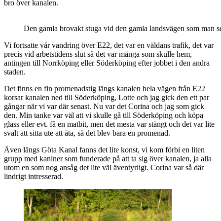
bro över kanalen.
Den gamla brovakt stuga vid den gamla landsvägen som man ser
Vi fortsatte vår vandring över E22, det var en väldans trafik, det var
precis vid arbetstidens slut så det var många som skulle hem,
antingen till Norrköping eller Söderköping efter jobbet i den andra
staden.
Det finns en fin promenadstig längs kanalen hela vägen från E22
korsar kanalen ned till Söderköping, Lotte och jag gick den ett par
gångar när vi var där senast. Nu var det Corina och jag som gick
den. Min tanke var väl att vi skulle gå till Söderköping och köpa
glass eller evt. få en matbit, men det mesta var stängt och det var lite
svalt att sitta ute att äta, så det blev bara en promenad.
Även längs Göta Kanal fanns det lite konst, vi kom förbi en liten
grupp med kaniner som funderade på att ta sig över kanalen, ja alla
utom en som nog ansåg det lite väl äventyrligt. Corina var så där
lindrigt intresserad.