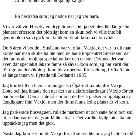
Corina njuter av det höga mjuka gräs.
En hästräfsa som jag hadde när jag var barn.
Vi var väl vid Huseby en dryg timmes tid, ja det blev lite längre än
planerat eftersom det plötsligt kom en skur, och vi ville inte bli
genomblöta så vi gick in i butiken för att komma i torrväder.
De 6 åren vi bodde i Småland var vi ofta i Växjö, det var ju dit man
körde när man skulle ha lite mer, de hade köpcentret Smarkand där
det fanns alla möjliga specialbutiker och en stor Domus, det var
även där specialist läkare fanns så såväl Joon som jag har varit där
för ögonundersökning. Joon blev opererat för skelning i Växjö inte
så länge innan vi flyttade till Gotland i 1985.
Jag körde till en liten campingplats i Öjaby strax utanför Växjö,
Lotte och jag hittade den när det var släktforskardagar i Växjö för ett
par år sedan. Den är inte så stor och de flesta platser är upptagna av
långliggare från Växjö, men det finns fanns ledig plats när vi kom.
Jag parkerade husvagnen, rullade markisen ut och satte bord och stol
ut, sedan var det dags att få lite att äta. Det var lite kyligt att sitta ute
upptäckte jag men det gick.
Nästa dag körde vi in till Växjö för att se oss lite om, jag hade en idé