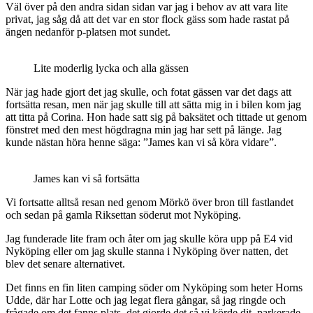
Väl över på den andra sidan sidan var jag i behov av att vara lite
privat, jag såg då att det var en stor flock gäss som hade rastat på
ängen nedanför p-platsen mot sundet.
Lite moderlig lycka och alla gässen
När jag hade gjort det jag skulle, och fotat gässen var det dags att
fortsätta resan, men när jag skulle till att sätta mig in i bilen kom jag
att titta på Corina. Hon hade satt sig på baksätet och tittade ut genom
fönstret med den mest högdragna min jag har sett på länge. Jag
kunde nästan höra henne säga: ”James kan vi så köra vidare”.
James kan vi så fortsätta
Vi fortsatte alltså resan ned genom Mörkö över bron till fastlandet
och sedan på gamla Riksettan söderut mot Nyköping.
Jag funderade lite fram och åter om jag skulle köra upp på E4 vid
Nyköping eller om jag skulle stanna i Nyköping över natten, det
blev det senare alternativet.
Det finns en fin liten camping söder om Nyköping som heter Horns
Udde, där har Lotte och jag legat flera gångar, så jag ringde och
frågade om det fanns plats, det gjorde det så vi körde dit, parkerade