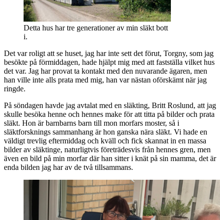
Detta hus har tre generationer av min släkt bott
i.
Det var roligt att se huset, jag har inte sett det förut, Torgny, som jag
besökte på förmiddagen, hade hjälpt mig med att fastställa vilket hus
det var. Jag har provat ta kontakt med den nuvarande ägaren, men
han ville inte alls prata med mig, han var nästan oförskämt när jag
ringde.
På söndagen havde jag avtalat med en släkting, Britt Roslund, att jag
skulle besöka henne och hennes make för att titta på bilder och prata
släkt. Hon är barnbarns barn till mon morfars moster, så i
släktforsknings sammanhang är hon ganska nära släkt. Vi hade en
väldigt trevlig eftermiddag och kväll och fick skannat in en massa
bilder av släktinge, naturligtvis företrädesvis från hennes gren, men
även en bild på min morfar där han sitter i knät på sin mamma, det är
enda bilden jag har av de två tillsammans.