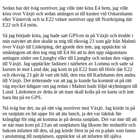
Sedan bar det iväg norröver, jag ville inte köra E4 hem, jag ville
köra över Växjö och sedan antingen ut till kusten vid Oskarshamn
eller Västervik och ta E22 vidare norröver upp till Norrköping där
E22 och E4 möts.
Så jag började köra, jag hade satt GPS:en in på Växjö och trodde i
min naivitet att den skulle ta mig till riksväg 23 som går från Malmö
över Växjö till Linköping, det gjorde den inte, jag upptäckte så
småningom att den tog mig till E4 för att ta den upp någonstans
antingen söder om Ljungby eller till Ljungby och sedan den vägen
till Växjö. Jag upptäckte fadäsen i närheten av Lomma och satte så
kursen in mot Lund där, jag kom in på E22 fram till Höör där E22
och riksväg 23 går åt vart sitt håll, den ena till Karlshamn den andra
till Växjö. Det irriterande var att jag ju kunde ha kommit ut på rätt
väg mycket tidigare om jag redan i Malmö hade följd skyltningen till
Lund. Lärdomen av detta är att man skall kolla på en karta och inte
bara lita på en GPS.
Nå iväg bar det, nu på rätt väg norröver mot Växjö. Jag körde in på
en rastplats en bit uppe för att äta lunch, ja det var faktisk lite
krångligt för mig att komma in på denna rastplats. Det var inte till att
se när man kom på 23:an att rastplatsen låg liksom lite nedanför och
bakom infarten till den, så jag körde först in på en p-plats som fanns
i anslutning till rastplatsen, upptäckte så att infarten till själva