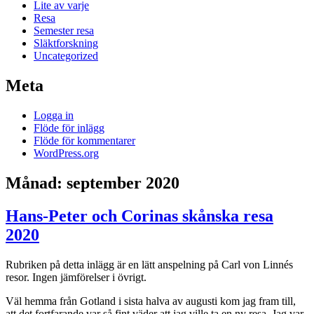
Lite av varje
Resa
Semester resa
Släktforskning
Uncategorized
Meta
Logga in
Flöde för inlägg
Flöde för kommentarer
WordPress.org
Månad:
september 2020
Hans-Peter och Corinas skånska resa
2020
Rubriken på detta inlägg är en lätt anspelning på Carl von Linnés
resor. Ingen jämförelser i övrigt.
Väl hemma från Gotland i sista halva av augusti kom jag fram till,
att det fortfarande var så fint väder att jag ville ta en ny resa. Jag var