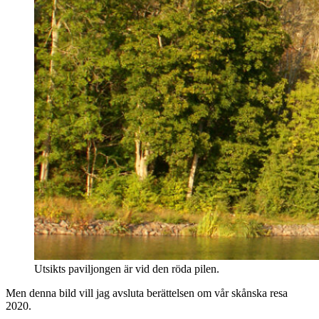
Utsikts paviljongen är vid den röda pilen.
Men denna bild vill jag avsluta berättelsen om vår skånska resa
2020.