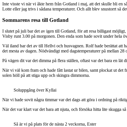
Inte visste vi när vi åkte hem från Gotland i maj, att det skulle bli e
Lotte eller jag trivs i sådana temperaturer. Och allt blev snustorrt så d
Sommarens resa till Gotland
I slutet på juli bar det av igen till Gotland, för att resa billigast möj
Visby runt 3.00 på morgonen. Den enda som hade sovit under hela överfar
Väl iland bar det av till Hellvi och husvagnen. Rolf hade berättat att h
det mesta av dagen. Nödvändigt med dagstemperaturer på mellan 28 
På vägen dit var det dimma på flera ställen, oftast var det bara en lät
När vi väl kom fram och hade fått lastat ur bilen, samt plockat ut det
solen höll på att stiga upp och skingra dimmorna.
Soluppgång över Kyllai
När vi hade sovit några timmar var det dags att göra i ordning på riktigt
När det var klart var det bara att njuta, och försöka hitta lite skugga så
Så är vi på plats för de nästa 2 veckorna, Ester