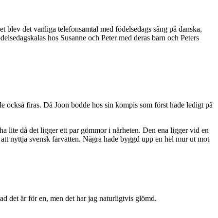
 det blev det vanliga telefonsamtal med födelsedags sång på danska,
 födelsedagskalas hos Susanne och Peter med deras barn och Peters
le också firas. Då Joon bodde hos sin kompis som först hade ledigt på
acha lite då det ligger ett par gömmor i närheten. Den ena ligger vid en
r att nyttja svensk farvatten. Några hade byggd upp en hel mur ut mot
ad det är för en, men det har jag naturligtvis glömd.