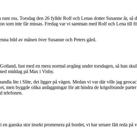
ten runt oss. Torsdag den 26 fyllde Rolf och Lenas dotter Susanne år, så
ition som inte får missas. Fredag var vi samman med Rolf och Lena till
denna bild av månen över Susanne och Peters gård.
l Gotland, fast med en mera normal avgång under torsdagen, så han skul
ål med middag på Max i Visby.
 handla lite i Slite, det ligger på vägen. Medan vi var där ville jag geoc
det, men byggde olika anläggningar för att hindra de krigsförande parte
ed telefonen.
 en ganska stor insekt promenera på bordet, vi har senare fått reda på v