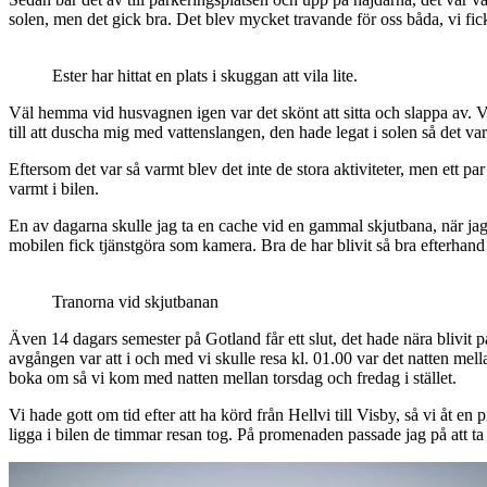
solen, men det gick bra. Det blev mycket travande för oss båda, vi fick
Ester har hittat en plats i skuggan att vila lite.
Väl hemma vid husvagnen igen var det skönt att sitta och slappa av. V
till att duscha mig med vattenslangen, den hade legat i solen så det v
Eftersom det var så varmt blev det inte de stora aktiviteter, men ett p
varmt i bilen.
En av dagarna skulle jag ta en cache vid en gammal skjutbana, när jag 
mobilen fick tjänstgöra som kamera. Bra de har blivit så bra efterhand
Tranorna vid skjutbanan
Även 14 dagars semester på Gotland får ett slut, det hade nära blivit pa
avgången var att i och med vi skulle resa kl. 01.00 var det natten me
boka om så vi kom med natten mellan torsdag och fredag i stället.
Vi hade gott om tid efter att ha körd från Hellvi till Visby, så vi åt 
ligga i bilen de timmar resan tog. På promenaden passade jag på att ta