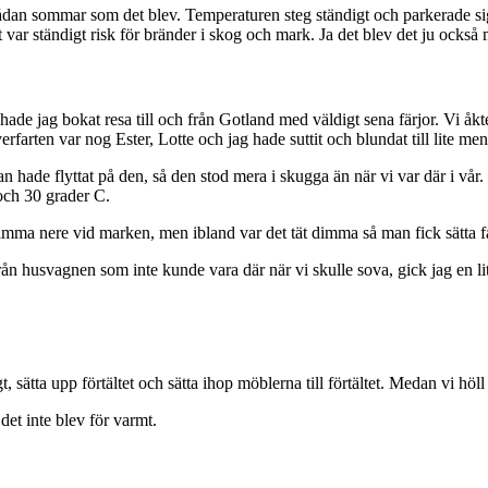
n sådan sommar som det blev. Temperaturen steg ständigt och parkerade sig 
et var ständigt risk för bränder i skog och mark. Ja det blev det ju också
ligt, hade jag bokat resa till och från Gotland med väldigt sena färjor. V
ten var nog Ester, Lotte och jag hade suttit och blundat till lite men i
an hade flyttat på den, så den stod mera i skugga än när vi var där i vår.
och 30 grader C.
 dimma nere vid marken, men ibland var det tät dimma så man fick sätta fa
 från husvagnen som inte kunde vara där när vi skulle sova, gick jag en
, sätta upp förtältet och sätta ihop möblerna till förtältet. Medan vi höll
 det inte blev för varmt.