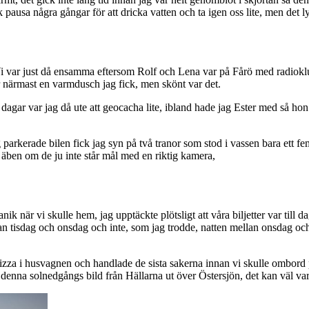
 pausa några gångar för att dricka vatten och ta igen oss lite, men det ly
i var just då ensamma eftersom Rolf och Lena var på Fårö med radioklub
ar närmast en varmdusch jag fick, men skönt var det.
ar dagar var jag då ute att geocacha lite, ibland hade jag Ester med så h
parkerade bilen fick jag syn på två tranor som stod i vassen bara ett f
 äben om de ju inte står mål med en riktig kamera,
nik när vi skulle hem, jag upptäckte plötsligt att våra biljetter var till
llan tisdag och onsdag och inte, som jag trodde, natten mellan onsdag o
en pizza i husvagnen och handlade de sista sakerna innan vi skulle ombord
 denna solnedgångs bild från Hällarna ut över Östersjön, det kan väl va