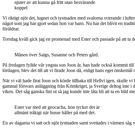
njuter av att kunna gå fritt utan besvärande
koppel
Vi riktigt njöt det, lugnet och tystnaden med svalorna svirrande i luf
något som jag har gjort sedan hon var barn. Nu har det blivit en trad
föräldrar.
Torsdag kväll gick jag en promenad med Ester och passade på att ta 
Månen över Saigs, Susanne och Peters gård.
På fredagen fyllde vår yngsta son Joon år, han hade också kommit til
lördagen, blev det till att vi firade Joon då, enligt hans eget önskem
När vi väl hade firat Joon och körde tillbaka till Hellvi igen, skulle vi
gammal försvars anläggning från Krimkriget, ja Sverige deltog inte i 
viken. Det såg ganska fint ut så jag kunde inte låta bli att ta en bild m
Ester var med att geocacha, hon tycker det är
allmänt tråkigt när husse håller på med det.
En av dagarna vi satt och njöt tystnaden samt svettades i värmen såg vi