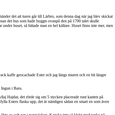
d händer det att turen går till Lärbro, som denna dag när jag blev skickat
n innan det hus som hade byggts ovanpå den på 1700 talet skulle
under huset, så hittade man en hel källare. Huset finns inte mer, men
ack kaffe geocachade Ester och jag längs muren och en bit längre
 Ingun i Bara.
Kyllaj Hajdar, det rörde sig om 5 stycken placerade runt kanten på
na fylla Esters flaska upp, det är nämligen sådan en smart en som även
en åkte av och ner i ryggsäcken. Kanske inte så klokt med tanke på