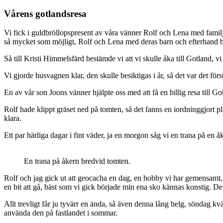
Vårens gotlandsresa
Vi fick i guldbröllopspresent av våra vänner Rolf och Lena med familj e
så mycket som möjligt, Rolf och Lena med deras barn och efterhand b
Så till Kristi Himmelsfärd bestämde vi att vi skulle åka till Gotland, 
Vi gjorde husvagnen klar, den skulle besiktigas i år, så det var det för
En av vår son Joons vänner hjälpte oss med att få en billig resa till Go
Rolf hade klippt gräset ned på tomten, så det fanns en iordninggjort pla
klara.
Ett par härliga dagar i fint väder, ja en morgon såg vi en trana på e
En trana på åkern bredvid tomten.
Rolf och jag gick ut att geocacha en dag, en hobby vi har gemensamt, d
en bit att gå, bäst som vi gick började min ena sko kännas konstig. De
Allt trevligt får ju tyvärr en ända, så även denna lång helg, söndag k
använda den på fastlandet i sommar.