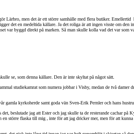
det gör Lärbro, men det är ett större samhälle med flera butiker. Emellerti
ligger det en medeltida källare. Ja det roliga är att ingen visste om de
t var byggd direkt på marken. Så man skulle kolla vad det var som var 
ulle se, som denna källare. Den är inte skyltat på något sätt.
gammal studiekamrat som numera jobbar i Visby, medan de två damer dr
vår gamla kyrkoherde samt goda vän Sven-Erik Pernler och hans hustru
 det, beslutade jag att Ester och jag skulle ta de resterande cachar på 
en större flaska till mig , inte för att jag dricker mer, men för att kun
armt, det gick inte lång tid innan jag var helt genomblöt i skjortan så d