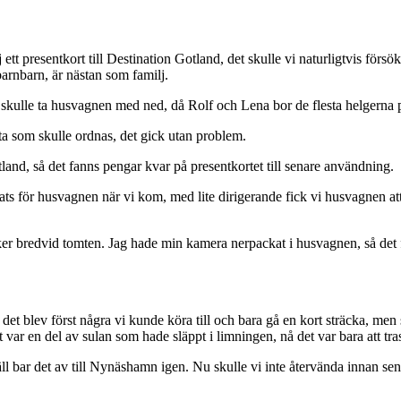
tt presentkort till Destination Gotland, det skulle vi naturligtvis försö
arnbarn, är nästan som familj.
vi skulle ta husvagnen med ned, då Rolf och Lena bor de flesta helgerna 
sta som skulle ordnas, det gick utan problem.
tland, så det fanns pengar kvar på presentkortet till senare användning.
ts för husvagnen när vi kom, med lite dirigerande fick vi husvagnen att s
n åker bredvid tomten. Jag hade min kamera nerpackat i husvagnen, så det
et blev först några vi kunde köra till och bara gå en kort sträcka, men
t var en del av sulan som hade släppt i limningen, nå det var bara att t
väll bar det av till Nynäshamn igen. Nu skulle vi inte återvända innan s