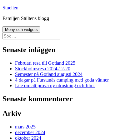
Hoppa
Stuelten
till
Familjen Stültens blogg
innehåll
Meny och widgets
Sök
efter:
Senaste inläggen
Februari resa till Gotland 2025
Stockholmsresa 2024-12-20
Semester på Gotland augusti 2024
4 dagar på Farstanäs camping med goda vänner
Lite om att prova ny utrustning och film.
Senaste kommentarer
Arkiv
mars 2025
december 2024
oktober 2024