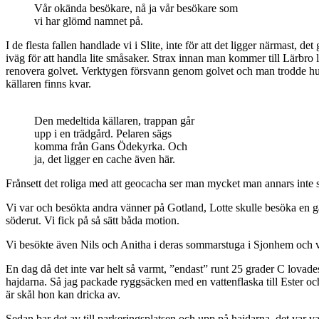
Vår okända besökare, nå ja vår besökare som
vi har glömd namnet på.
I de flesta fallen handlade vi i Slite, inte för att det ligger närmast, 
iväg för att handla lite småsaker. Strax innan man kommer till Lärbro 
renovera golvet. Verktygen försvann genom golvet och man trodde huse
källaren finns kvar.
Den medeltida källaren, trappan går
upp i en trädgård. Pelaren sägs
komma från Gans Ödekyrka. Och
ja, det ligger en cache även här.
Frånsett det roliga med att geocacha ser man mycket man annars inte sk
Vi var och besökta andra vänner på Gotland, Lotte skulle besöka en 
söderut. Vi fick på så sätt båda motion.
Vi besökte även Nils och Anitha i deras sommarstuga i Sjonhem och 
En dag då det inte var helt så varmt, ”endast” runt 25 grader C lovades
hajdarna. Så jag packade ryggsäcken med en vattenflaska till Ester och 
är skål hon kan dricka av.
Sedan bar det av till parkeringsplatsen och upp på hajdarna, det var v