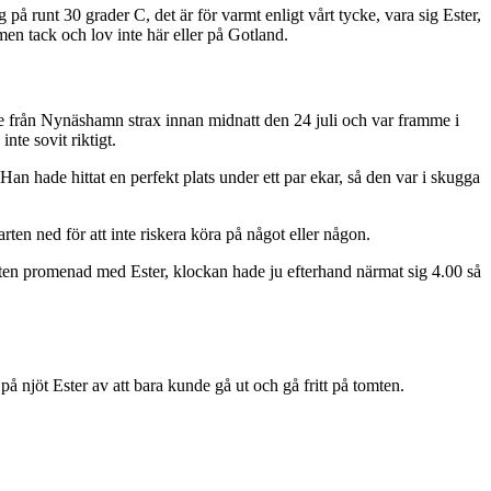
på runt 30 grader C, det är för varmt enligt vårt tycke, vara sig Ester,
 men tack och lov inte här eller på Gotland.
i åkte från Nynäshamn strax innan midnatt den 24 juli och var framme i
nte sovit riktigt.
 Han hade hittat en perfekt plats under ett par ekar, så den var i skugga
rten ned för att inte riskera köra på något eller någon.
 liten promenad med Ester, klockan hade ju efterhand närmat sig 4.00 så
 på njöt Ester av att bara kunde gå ut och gå fritt på tomten.