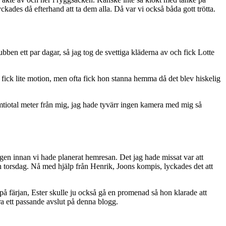
ckades då efterhand att ta dem alla. Då var vi också båda gott trötta.
ben ett par dagar, så jag tog de svettiga kläderna av och fick Lotte
on fick lite motion, men ofta fick hon stanna hemma då det blev hiskelig
emtiotal meter från mig, jag hade tyvärr ingen kamera med mig så
 dagen innan vi hade planerat hemresan. Det jag hade missat var att
ch torsdag. Nå med hjälp från Henrik, Joons kompis, lyckades det att
 på färjan, Ester skulle ju också gå en promenad så hon klarade att
ra ett passande avslut på denna blogg.